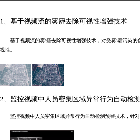
1
、基于视频流的雾霾去除可视性增强技术
基于视频流的雾\霾去除可视性增强技术，对受雾\霾污染
视性。
2、监控视频中人员密集区域异常行为自动检
监控视频中人员密集区域异常行为自动检测预警技术，针